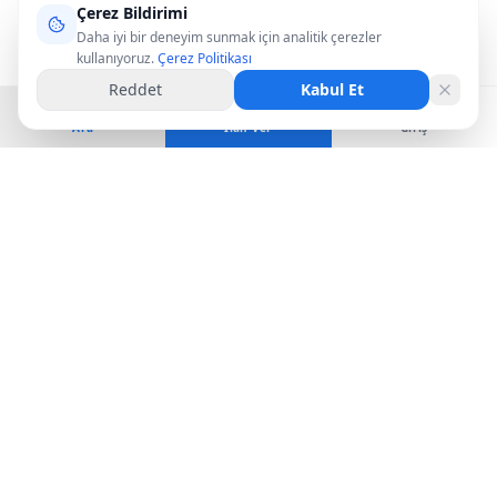
Çerez Bildirimi
Daha iyi bir deneyim sunmak için analitik çerezler
kullanıyoruz.
Çerez Politikası
Reddet
Kabul Et
Ara
İlan Ver
Giriş
K
Kalkan
Apart
Kalkan'da kiralık apart, tatil dairesi ve kısa dönem konaklama
seçenekleri.
info@kalkanapart.com