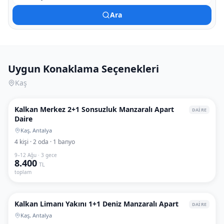
Ara
Uygun Konaklama Seçenekleri
Kaş
1
/
6
Kalkan Merkez 2+1 Sonsuzluk Manzaralı Apart
DAİRE
Daire
Kaş, Antalya
4
kişi
·
2
oda
·
1
banyo
9–12 Ağu · 3 gece
8.400
TL
toplam
1
/
6
Kalkan Limanı Yakını 1+1 Deniz Manzaralı Apart
DAİRE
Kaş, Antalya