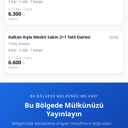
2
kişi
·
1
oda
·
1
banyo
9–12 Ağu · 3 gece
6.300
TL
toplam
1
/
6
Kalkan Kışla Mevkii Sakin 2+1 Tatil Dairesi
DAİRE
Kaş, Antalya
4
kişi
·
2
oda
·
1
banyo
9–12 Ağu · 3 gece
6.600
TL
toplam
BU BÖLGEDE MÜLKÜNÜZ MÜ VAR?
Bu Bölgede Mülkünüzü
Yayınlayın
Bölgenizde konaklama arayan misafirlere doğrudan