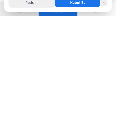
Reddet
Kabul Et
Ara
İlan Ver
Giriş
K
Kalkan
Apart
Kalkan'da kiralık apart, tatil dairesi ve kısa dönem konaklama
seçenekleri.
info@kalkanapart.com
Kalkan, Kaş / Antalya
POPÜLER BÖLGELER
HIZLI LINKLER