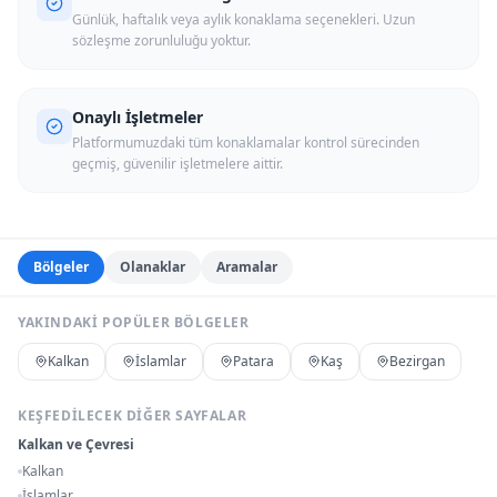
Günlük, haftalık veya aylık konaklama seçenekleri. Uzun
sözleşme zorunluluğu yoktur.
Onaylı İşletmeler
Platformumuzdaki tüm konaklamalar kontrol sürecinden
geçmiş, güvenilir işletmelere aittir.
Bölgeler
Olanaklar
Aramalar
YAKINDAKI POPÜLER BÖLGELER
Kalkan
İslamlar
Patara
Kaş
Bezirgan
KEŞFEDILECEK DIĞER SAYFALAR
Kalkan ve Çevresi
Kalkan
İslamlar