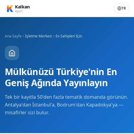
K
Kalkan
TR
Apart
Ana Sayfa
İşletme Merkezi
Ev Sahipleri İçin
Mülkünüzü Türkiye'nin En
Geniş Ağında Yayınlayın
Tek bir kayıtla 50'den fazla tematik domanda görünün.
Antalya'dan İstanbul'a, Bodrum'dan Kapadokya'ya —
misafirler sizi bulur.