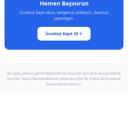
Hemen Başvurun
Ücretsiz kayıt olun, belgenizi yükleyin, ilanınızı
yayınlayın.
Ücretsiz Kayıt Ol
Bu sayfa yalnızca genel bilgilendirme amaçlıdır ve hukuki tavsiye niteliği
taşımaz. Yasal yükümlülükleriniz hakkında yetkili bir hukuk danışmanına
başvurmanızı öneririz.